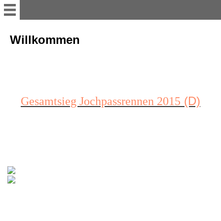
Willkommen
Willkommen
Hobbys
Oldtimerrennen
(D)
Gesamtsieg Jochpassrennen 2015
Clubmeisterschaften
Bergrennen
Presse
Photos